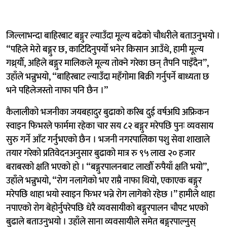
जिल्लाभन्दा बाहिरबाट बङ्गुर ल्याउँदा मूल्य बढेको चौधरीले बताउनुभयो ।
“पहिले मेरो बङ्गुर छ, काटिदिनुपर्यो भनेर किसान आउँथे, हामी मूल्य
गथ्र्याैँ, अहिले बङ्गुर मालिकले मूल्य तोक्ने गरेका छन् तैपनि पाइँदैन”,
उहाँले भन्नुभयो, “बाहिरबाट ल्याउँदा महँगोमा बिक्री गर्नुपर्ने बाध्यता छ
भने पहिलेजस्तो नाफा पनि छैन ।”
कैलालीको भजनीका जयबहादुर बुढाको करिब दुई वर्षअघि अफ्रिकन
स्वाइन फिभरले फार्ममा रहेका चार सय ८२ बङ्गुर मरेपछि पुनः व्यवसाय
सुरु गर्ने आँट गर्नुभएको छैन । भजनी नगरपालिका पशु सेवा शाखाले
तयार गरेको प्रतिवेदनअनुसार बुढाको मात्र रु ९५ लाख २० हजार
बराबरको क्षति भएको हो । “बङ्गुरपालनबाट लाखौँ रुपैयाँ क्षति भयो”,
उहाँले भन्नुभयो, “रोग नलागेको भए राम्रै नाफा थियो, एकाएक बङ्गुर
मरेपछि थाहा भयो स्वाइन फिभर भन्ने रोग लागेको रहेछ ।” हामीले थाहा
नपाएको रोग बेहोर्नुपरेपछि धेरै व्यवसायीको बङ्गुरपालन चौपट भएको
बुढाले बताउनुभयो । उहाँले साना व्यवसायीले समेत बङ्गुरपाल्नुस्