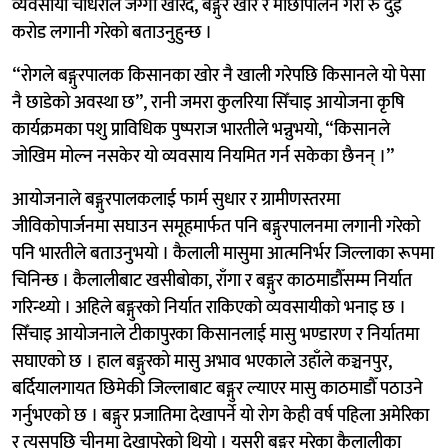
व्यवसायी चौधरीले जग्गा खरिद, बङ्गुर खोर र माछापालन गरी रु दुई
करोड लगानी गरेको बताउनुहुन्छ ।
“रोगले बङ्गुरपालक किसानका खोर नै खाली गरेपछि किसानले यो पेसा
नै छाडेको अवस्था छ”, रानी जमरा कुलरिया सिँचाइ आयोजना कृषि
कार्यक्रमका पशु प्राविधिक पुष्पराज भारतीले भन्नुभयो, “किसानले
जोखिम मोल्न नसकेर यो व्यवसाय नियमित गर्न सकेका छैनन् ।”
आयोजनाले बङ्गुरपालकलाई फार्म सुधार र ग्रामीणस्तरमा
जीविकोपार्जनमा सघाउन समूहमार्फत पनि बङ्गुरपालनमा लगानी गरेको
पनि भारतीले बताउनुभयो । कैलाली मासुमा आत्मनिर्भर जिल्लाका रूपमा
चिनिन्छ । कैलालीबाट खसीबोका, राँगा र बङ्गुर काठमाडौँसम्म निर्यात
गरिन्थ्यो । अहिले बङ्गुरको निर्यात राकिएको व्यवसायीको भनाइ छ ।
सिँचाइ आयोजनाले टीकापुरका किसानलाई मासु भण्डारण र निर्यातमा
सघाएको छ । हाल बङ्गुरको मासु अभाव भएकाले उहाँले कञ्चनपुर,
बर्दियालगायत छिमेकी जिल्लाबाट बङ्गुर ल्याएर मासु काठमाडौँ पठाउने
गर्नुभएको छ । बङ्गुर प्रजातिमा देखापर्ने यो रोग केही वर्ष पहिला अमेरिका
र त्यसपछि चीनमा देखापरेको थियो । यसरी बङ्गुर मरेका कैलालीका