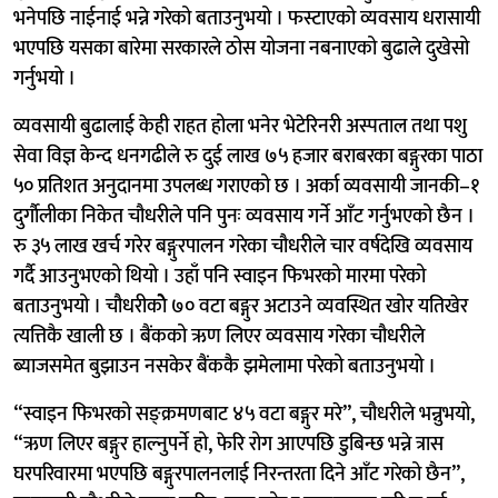
भनेपछि नाईनाई भन्ने गरेको बताउनुभयो । फस्टाएको व्यवसाय धरासायी
भएपछि यसका बारेमा सरकारले ठोस योजना नबनाएको बुढाले दुखेसो
गर्नुभयो ।
व्यवसायी बुढालाई केही राहत होला भनेर भेटेरिनरी अस्पताल तथा पशु
सेवा विज्ञ केन्द धनगढीले रु दुई लाख ७५ हजार बराबरका बङ्गुरका पाठा
५० प्रतिशत अनुदानमा उपलब्ध गराएको छ । अर्का व्यवसायी जानकी–१
दुर्गाैलीका निकेत चौधरीले पनि पुनः व्यवसाय गर्ने आँट गर्नुभएको छैन ।
रु ३५ लाख खर्च गरेर बङ्गुरपालन गरेका चौधरीले चार वर्षदेखि व्यवसाय
गर्दै आउनुभएको थियो । उहाँ पनि स्वाइन फिभरको मारमा परेको
बताउनुभयो । चौधरीकोे ७० वटा बङ्गुर अटाउने व्यवस्थित खोर यतिखेर
त्यत्तिकै खाली छ । बैंकको ऋण लिएर व्यवसाय गरेका चौधरीले
ब्याजसमेत बुझाउन नसकेर बैंककै झमेलामा परेको बताउनुभयो ।
“स्वाइन फिभरको सङ्क्रमणबाट ४५ वटा बङ्गुर मरे”, चौधरीले भन्नुभयो,
“ऋण लिएर बङ्गुर हाल्नुपर्ने हो, फेरि रोग आएपछि डुबिन्छ भन्ने त्रास
घरपरिवारमा भएपछि बङ्गुरपालनलाई निरन्तरता दिने आँट गरेको छैन”,