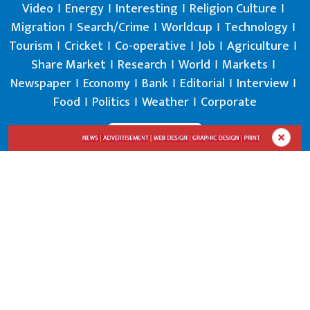
Video
Energy
Interesting
Religion Culture
Migration
Search/Crime
Worldcup
Technology
Tourism
Cricket
Co-operative
Job
Agriculture
Share Market
Research
World
Markets
Newspaper
Economy
Bank
Editorial
Interview
Food
Politics
Weather
Corporate
Department of Information reg: 60/073/074
Chairman : Gyan Prasad Pokharel
Editor: NM Poudel
01-5910016,9840067286