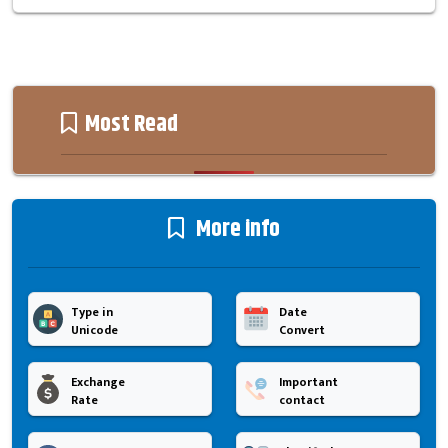
Most Read
More info
Type in
Date
Unicode
Convert
Exchange
Important
Rate
contact