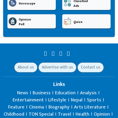
Classified
Horoscope
Ads
Opinion
Quize
Poll
About us
Advertise with us
Contact us
Links
News
Business
Education
Analysis
Entertainment
Lifestyle
Nepal
Sports
Feature
Cinema
Biography
Arts Literature
Childhood
TON Special
Travel
Health
Opinion