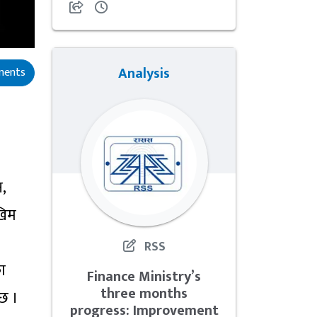
Analysis
ents
,
खिम
RSS
ा
Finance Ministry’s
three months
पछ ।
progress: Improvement