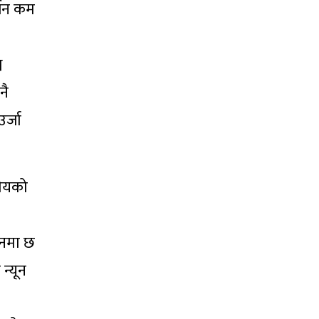
्जन कम
व
नै
र्जा
सौयको
थानमा छ
न्यून