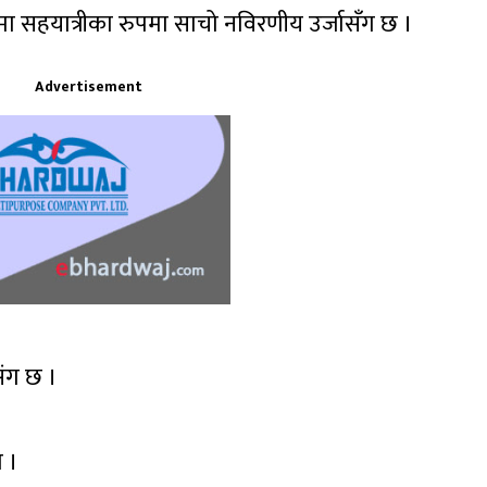
रामा सहयात्रीका रुपमा साचो नविरणीय उर्जासँग छ ।
Advertisement
संग छ ।
त ।