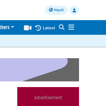
Nepali
thers
Latest